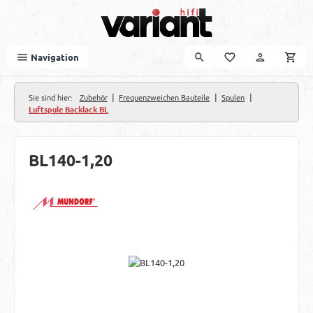
Zum Hauptinhalt springen
Navigation
|
|
|
Sie sind hier:
Zubehör
Frequenzweichen Bauteile
Spulen
Luftspule Backlack BL
BL140-1,20
Bildergalerie überspringen