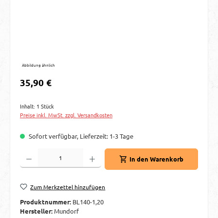
Abbildung ähnlich
Regulärer Preis:
35,90 €
Inhalt:
1 Stück
Preise inkl. MwSt. zzgl. Versandkosten
Sofort verfügbar, Lieferzeit: 1-3 Tage
Produkt Anzahl: Gib den gewünschten Wert ein oder benutze die Schaltflächen um d
In den Warenkorb
Zum Merkzettel hinzufügen
Produktnummer:
BL140-1,20
Hersteller:
Mundorf