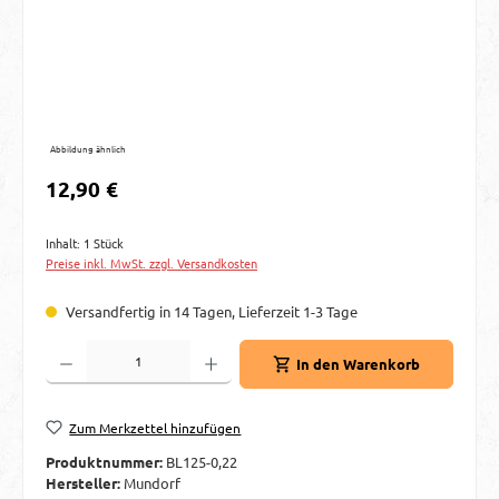
Abbildung ähnlich
Regulärer Preis:
12,90 €
Inhalt:
1 Stück
Preise inkl. MwSt. zzgl. Versandkosten
Versandfertig in 14 Tagen, Lieferzeit 1-3 Tage
Produkt Anzahl: Gib den gewünschten Wert ein oder benutze die Schaltflächen um d
In den Warenkorb
Zum Merkzettel hinzufügen
Produktnummer:
BL125-0,22
Hersteller:
Mundorf