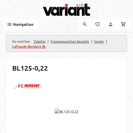
Zum Hauptinhalt springen
Navigation
|
|
|
Sie sind hier:
Zubehör
Frequenzweichen Bauteile
Spulen
Luftspule Backlack BL
BL125-0,22
Bildergalerie überspringen