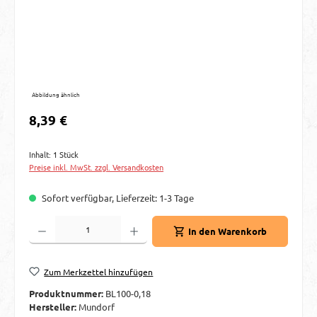
Abbildung ähnlich
Regulärer Preis:
8,39 €
Inhalt:
1 Stück
Preise inkl. MwSt. zzgl. Versandkosten
Sofort verfügbar, Lieferzeit: 1-3 Tage
Produkt Anzahl: Gib den gewünschten Wert ein oder benutze die Schaltflächen um d
In den Warenkorb
Zum Merkzettel hinzufügen
Produktnummer:
BL100-0,18
Hersteller:
Mundorf