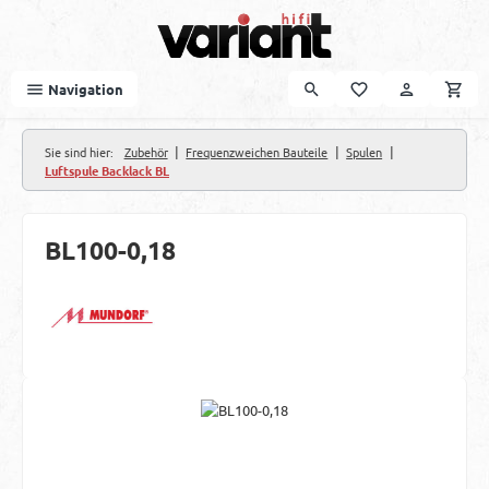
Zum Hauptinhalt springen
Navigation
|
|
|
Sie sind hier:
Zubehör
Frequenzweichen Bauteile
Spulen
Luftspule Backlack BL
BL100-0,18
Bildergalerie überspringen