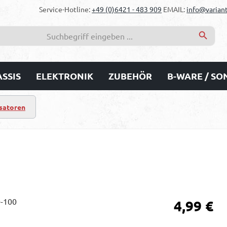
Service-Hotline:
+49 (0)6421 - 483 909
EMAIL:
info@variant
SSIS
ELEKTRONIK
ZUBEHÖR
B-WARE / S
satoren
Regulärer Prei
4,99 €