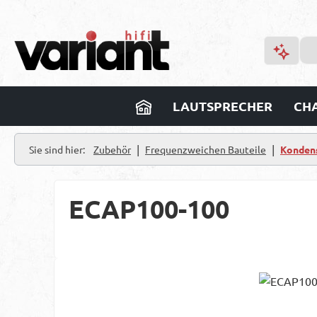
m Hauptinhalt springen
Zur Suche springen
Zur Hauptnavigation springen
LAUTSPRECHER
CHA
|
|
Sie sind hier:
Zubehör
Frequenzweichen Bauteile
Konden
ECAP100-100
Bildergalerie überspringen