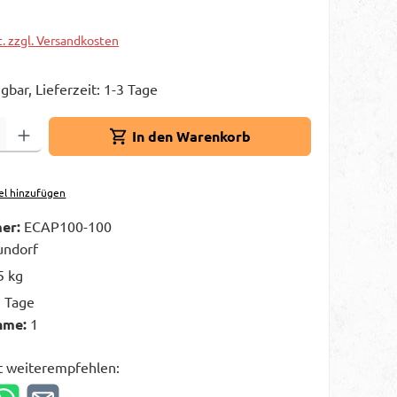
t. zzgl. Versandkosten
gbar, Lieferzeit: 1-3 Tage
Gib den gewünschten Wert ein oder benutze die Schaltflächen um die A
In den Warenkorb
el hinzufügen
er:
ECAP100-100
ndorf
5 kg
3 Tage
hme:
1
t weiterempfehlen: