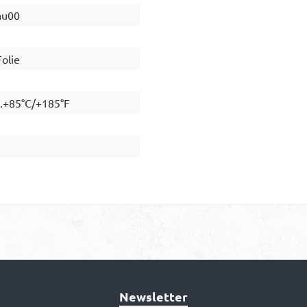
au00
olie
..+85°C/+185°F
Newsletter