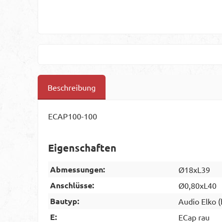
Beschreibung
ECAP100-100
Eigenschaften
Abmessungen:
Ø18xL39
Anschlüsse:
Ø0,80xL40
Bautyp:
Audio Elko (
E:
ECap rau