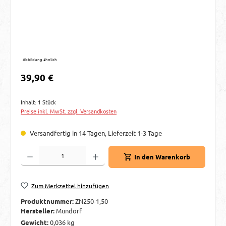
Abbildung ähnlich
Regulärer Preis:
39,90 €
Inhalt:
1 Stück
Preise inkl. MwSt. zzgl. Versandkosten
Versandfertig in 14 Tagen, Lieferzeit 1-3 Tage
Produkt Anzahl: Gib den gewünschten Wert ein oder benutze die Schaltflächen um d
In den Warenkorb
Zum Merkzettel hinzufügen
Produktnummer:
ZN250-1,50
Hersteller:
Mundorf
Gewicht:
0,036 kg