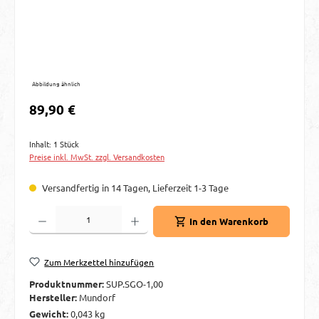
Abbildung ähnlich
Regulärer Preis:
89,90 €
Inhalt:
1 Stück
Preise inkl. MwSt. zzgl. Versandkosten
Versandfertig in 14 Tagen, Lieferzeit 1-3 Tage
Produkt Anzahl: Gib den gewünschten Wert ein oder benutze die Schaltflächen um d
In den Warenkorb
Zum Merkzettel hinzufügen
Produktnummer:
SUP.SGO-1,00
Hersteller:
Mundorf
Gewicht:
0,043 kg