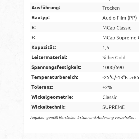
Ausführung:
Trocken
Bautyp:
Audio Film (PP)
E:
MCap Classic
F:
MCap Supreme Cl
Kapazität:
1,5
Leitermaterial:
SilberGold
Spannungsfestigkeit:
1000/690
Temperaturbereich:
-25°C/-13°F...+8
Toleranz:
±2%
Wickelgeometrie:
Classic
Wickeltechnik:
SUPREME
Angaben gemäß Hersteller. Irrtum und Änderung vorbehalten.