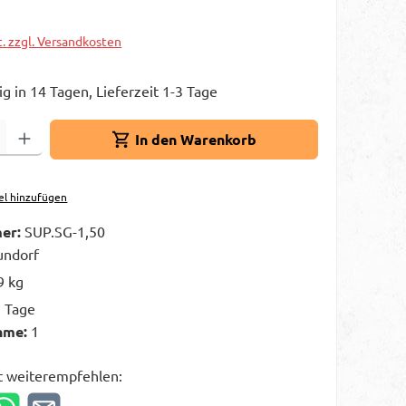
t. zzgl. Versandkosten
g in 14 Tagen, Lieferzeit 1-3 Tage
Gib den gewünschten Wert ein oder benutze die Schaltflächen um die A
In den Warenkorb
el hinzufügen
er:
SUP.SG-1,50
ndorf
9 kg
3 Tage
hme:
1
t weiterempfehlen: