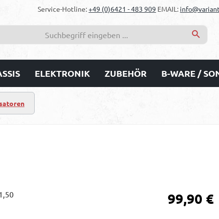
Service-Hotline:
+49 (0)6421 - 483 909
EMAIL:
info@variant
SSIS
ELEKTRONIK
ZUBEHÖR
B-WARE / S
satoren
Regulärer Prei
99,90 €