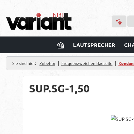
m Hauptinhalt springen
Zur Suche springen
Zur Hauptnavigation springen
LAUTSPRECHER
CHA
|
|
Sie sind hier:
Zubehör
Frequenzweichen Bauteile
Konden
SUP.SG-1,50
Bildergalerie überspringen