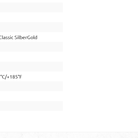
assic SilberGold
5°C/+185°F