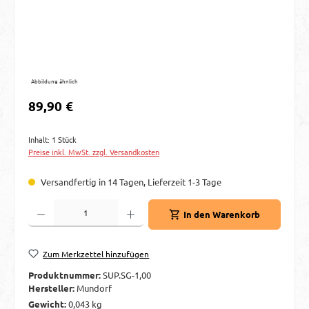
Abbildung ähnlich
Regulärer Preis:
89,90 €
Inhalt:
1 Stück
Preise inkl. MwSt. zzgl. Versandkosten
Versandfertig in 14 Tagen, Lieferzeit 1-3 Tage
Produkt Anzahl: Gib den gewünschten Wert ein oder benutze die Schaltflächen um d
In den Warenkorb
Zum Merkzettel hinzufügen
Produktnummer:
SUP.SG-1,00
Hersteller:
Mundorf
Gewicht:
0,043 kg