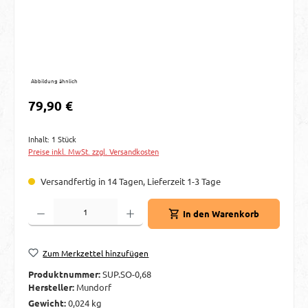
Abbildung ähnlich
Regulärer Preis:
79,90 €
Inhalt:
1 Stück
Preise inkl. MwSt. zzgl. Versandkosten
Versandfertig in 14 Tagen, Lieferzeit 1-3 Tage
Produkt Anzahl: Gib den gewünschten Wert ein oder benutze die Schaltflächen um d
In den Warenkorb
Zum Merkzettel hinzufügen
Produktnummer:
SUP.SO-0,68
Hersteller:
Mundorf
Gewicht:
0,024 kg