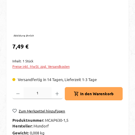
Abbildung ähnlich
Regulärer Preis:
7,49 €
Inhalt:
1 Stück
Preise inkl. MwSt. zzgl. Versandkosten
Versandfertig in 14 Tagen, Lieferzeit 1-3 Tage
Produkt Anzahl: Gib den gewünschten Wert ein oder benutze die Schaltflächen um d
In den Warenkorb
Zum Merkzettel hinzufügen
Produktnummer:
MCAP630-1,5
Hersteller:
Mundorf
Gewicht:
0,008 kg