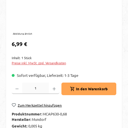
Abbildung ähnlich
Regulärer Preis:
6,99 €
Inhalt:
1 Stück
Preise inkl. MwSt. zzgl. Versandkosten
Sofort verfügbar, Lieferzeit: 1-3 Tage
Produkt Anzahl: Gib den gewünschten Wert ein oder benutze die Schaltflächen um d
In den Warenkorb
Zum Merkzettel hinzufügen
Produktnummer:
MCAP630-0,68
Hersteller:
Mundorf
Gewicht:
0,005 kg