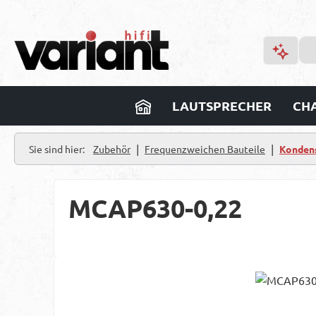
m Hauptinhalt springen
Zur Suche springen
Zur Hauptnavigation springen
LAUTSPRECHER
CHA
|
|
Sie sind hier:
Zubehör
Frequenzweichen Bauteile
Konden
MCAP630-0,22
Bildergalerie überspringen