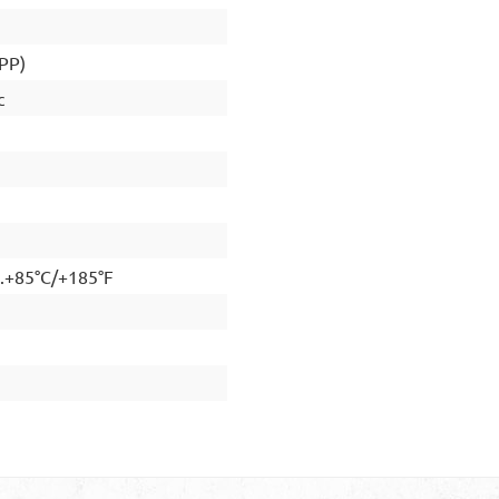
(PP)
c
..+85°C/+185°F