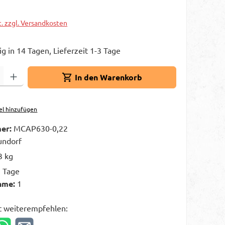
t. zzgl. Versandkosten
g in 14 Tagen, Lieferzeit 1-3 Tage
Gib den gewünschten Wert ein oder benutze die Schaltflächen um die A
In den Warenkorb
el hinzufügen
er:
MCAP630-0,22
ndorf
3 kg
3 Tage
hme:
1
t weiterempfehlen: