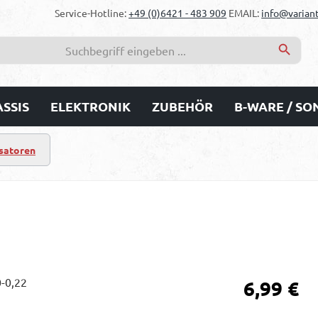
Service-Hotline:
+49 (0)6421 - 483 909
EMAIL:
info@variant
SSIS
ELEKTRONIK
ZUBEHÖR
B-WARE / S
satoren
Regulärer Prei
6,99 €