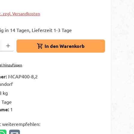
t. zzgl. Versandkosten
g in 14 Tagen, Lieferzeit 1-3 Tage
Gib den gewünschten Wert ein oder benutze die Schaltflächen um die A
In den Warenkorb
el hinzufügen
er:
MCAP400-8,2
ndorf
8 kg
3 Tage
hme:
1
t weiterempfehlen: