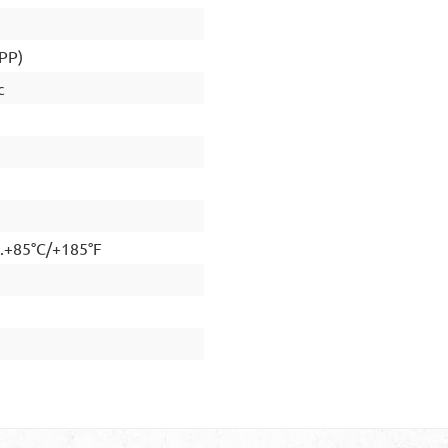
(PP)
c
..+85°C/+185°F