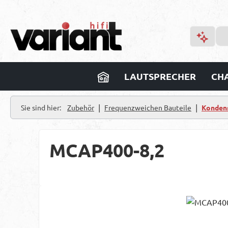
m Hauptinhalt springen
Zur Suche springen
Zur Hauptnavigation springen
LAUTSPRECHER
CHA
|
|
Sie sind hier:
Zubehör
Frequenzweichen Bauteile
Konden
MCAP400-8,2
Bildergalerie überspringen