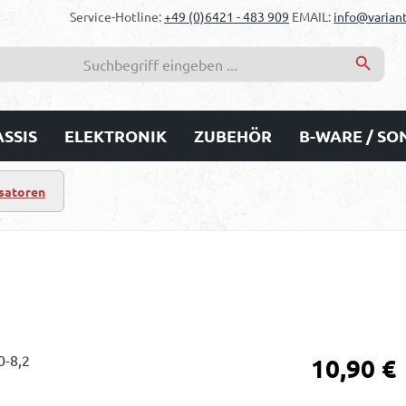
Service-Hotline:
+49 (0)6421 - 483 909
EMAIL:
info@variant
SSIS
ELEKTRONIK
ZUBEHÖR
B-WARE / S
satoren
Regulärer Prei
10,90 €