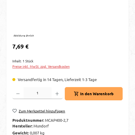
Abbildung ähnlich
Regulärer Preis:
7,69 €
Inhalt:
1 Stück
Preise inkl. MwSt. zzgl. Versandkosten
Versandfertig in 14 Tagen, Lieferzeit 1-3 Tage
Produkt Anzahl: Gib den gewünschten Wert ein oder benutze die Schaltflächen um d
In den Warenkorb
Zum Merkzettel hinzufügen
Produktnummer:
MCAP400-2,7
Hersteller:
Mundorf
Gewicht:
0,007 kg