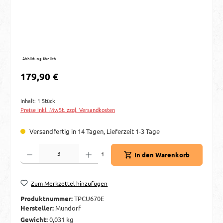
Abbildung ähnlich
Regulärer Preis:
179,90 €
Inhalt:
1 Stück
Preise inkl. MwSt. zzgl. Versandkosten
Versandfertig in 14 Tagen, Lieferzeit 1-3 Tage
Produkt Anzahl: Gib den gewünschten Wert ein oder benutze die Schaltflächen um d
1
In den Warenkorb
Zum Merkzettel hinzufügen
Produktnummer:
TPCU670E
Hersteller:
Mundorf
Gewicht:
0,031 kg