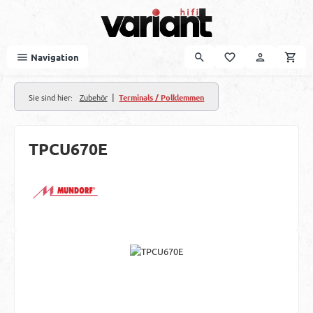
Zum Hauptinhalt springen
Navigation
|
Sie sind hier:
Zubehör
Terminals / Polklemmen
TPCU670E
Bildergalerie überspringen