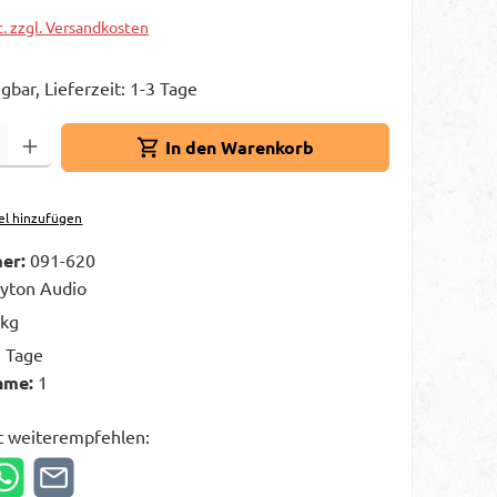
t. zzgl. Versandkosten
gbar, Lieferzeit: 1-3 Tage
Gib den gewünschten Wert ein oder benutze die Schaltflächen um die A
In den Warenkorb
el hinzufügen
er:
091-620
yton Audio
 kg
3 Tage
hme:
1
t weiterempfehlen: