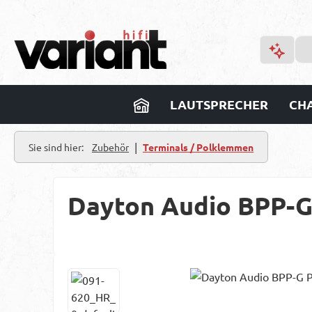
m Hauptinhalt springen
Zur Suche springen
Zur Hauptnavigation springen
LAUTSPRECHER
CHA
|
Sie sind hier:
Zubehör
Terminals / Polklemmen
Dayton Audio BPP-G 
Bildergalerie überspringen