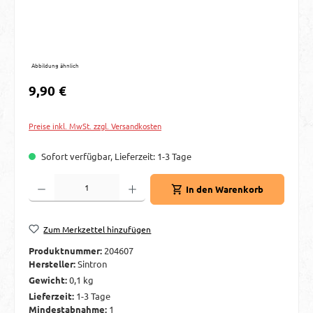
Abbildung ähnlich
Regulärer Preis:
9,90 €
Preise inkl. MwSt. zzgl. Versandkosten
Sofort verfügbar, Lieferzeit: 1-3 Tage
Produkt Anzahl: Gib den gewünschten Wert ein oder benutze die Schaltflächen um d
In den Warenkorb
Zum Merkzettel hinzufügen
Produktnummer:
204607
Hersteller:
Sintron
Gewicht:
0,1 kg
Lieferzeit:
1-3 Tage
Mindestabnahme:
1