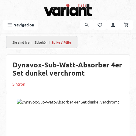
Zum Hauptinhalt springen
Navigation
|
Sie sind hier:
Zubehör
Spike / Füße
Dynavox-Sub-Watt-Absorber 4er
Set dunkel verchromt
Sintron
Bildergalerie überspringen