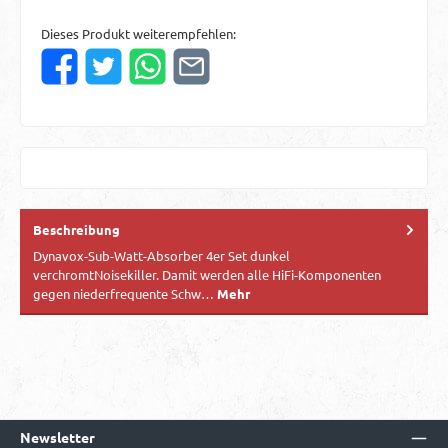
Dieses Produkt weiterempfehlen:
Beschreibung
Dynavox-Sub-Watt-Absorber 4er Set dunkel
verchromtNoisekiller. Damit werden alle HiFi-Komponenten
gegen niederfrequente Schw…
Mehr
Newsletter