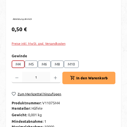
Abbildung ähnlich
Regulärer Preis:
0,50 €
Preise inkl. MwSt. zzgl. Versandkosten
auswählen
Gewinde
M4
M5
M6
M8
M10
Produkt Anzahl: Gib den gewünschten Wert ein oder benutze die Schaltflächen um d
In den Warenkorb
Zum Merkzettel hinzufügen
Produktnummer:
V11075M4
Hersteller:
Häfele
Gewicht:
0,001 kg
Mindestabnahme:
1
Maximalabnahme:
10000