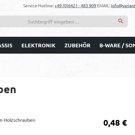
Service-Hotline:
+49 (0)6421 - 483 909
EMAIL:
info@variant
SSIS
ELEKTRONIK
ZUBEHÖR
B-WARE / S
ben
Regulärer Prei
0,48 €