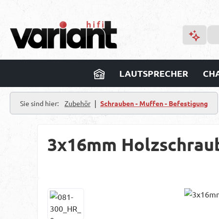
m Hauptinhalt springen
Zur Suche springen
Zur Hauptnavigation springen
LAUTSPRECHER
CHA
|
Sie sind hier:
Zubehör
Schrauben - Muffen - Befestigung
3x16mm Holzschrau
Bildergalerie überspringen