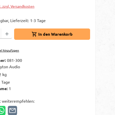
t. zzgl. Versandkosten
gbar, Lieferzeit: 1-3 Tage
Gib den gewünschten Wert ein oder benutze die Schaltflächen um die A
In den Warenkorb
el hinzufügen
er:
081-300
yton Audio
2 kg
3 Tage
hme:
1
t weiterempfehlen: