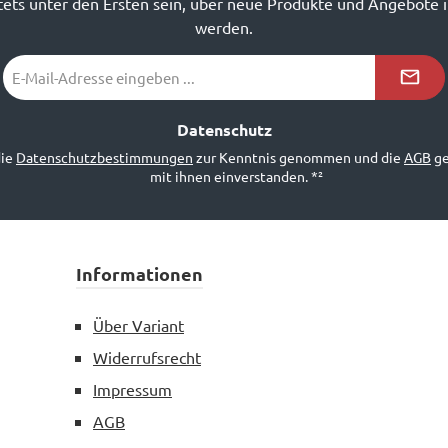
ets unter den Ersten sein, über neue Produkte und Angebote 
werden.
E-
Mail-
Adresse
*²
Datenschutz
die
Datenschutzbestimmungen
zur Kenntnis genommen und die
AGB
ge
mit ihnen einverstanden.
*²
Informationen
Über Variant
Widerrufsrecht
Impressum
AGB