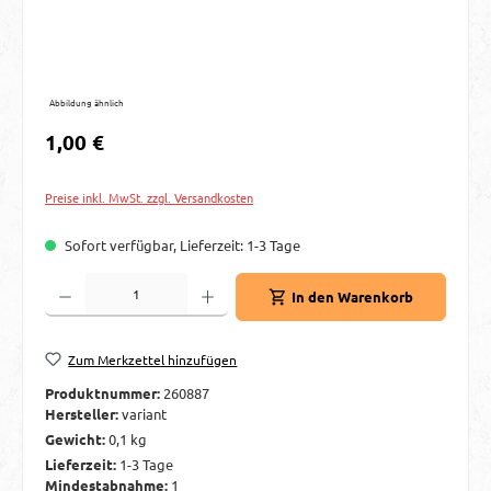
Abbildung ähnlich
Regulärer Preis:
1,00 €
Preise inkl. MwSt. zzgl. Versandkosten
Sofort verfügbar, Lieferzeit: 1-3 Tage
Produkt Anzahl: Gib den gewünschten Wert ein oder benutze die Schaltflächen um d
In den Warenkorb
Zum Merkzettel hinzufügen
Produktnummer:
260887
Hersteller:
variant
Gewicht:
0,1 kg
Lieferzeit:
1-3 Tage
Mindestabnahme:
1