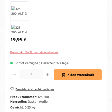
Regulärer Preis:
19,95 €
Preise inkl. MwSt. zzgl. Versandkosten
Sofort verfügbar, Lieferzeit: 1-3 Tage
Produkt Anzahl: Gib den gewünschten Wert ein oder benutze die Schaltflächen um d
In den Warenkorb
Zum Merkzettel hinzufügen
Produktnummer:
325-200
Hersteller:
Dayton Audio
Gewicht:
0,25 kg