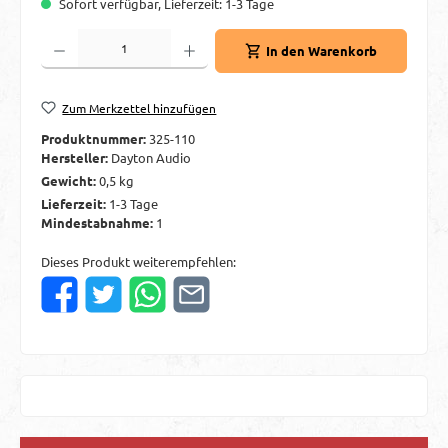
Sofort verfügbar, Lieferzeit: 1-3 Tage
Produkt Anzahl: Gib den gewünschten Wert ein oder benutze die Schaltflächen um d
In den Warenkorb
Zum Merkzettel hinzufügen
Produktnummer:
325-110
Hersteller:
Dayton Audio
Gewicht:
0,5 kg
Lieferzeit:
1-3 Tage
Mindestabnahme:
1
Dieses Produkt weiterempfehlen: