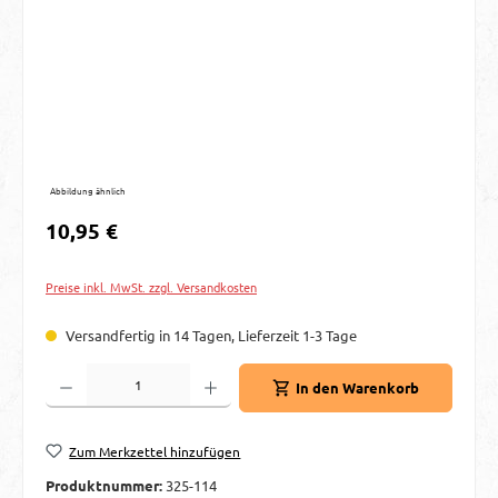
Abbildung ähnlich
Regulärer Preis:
10,95 €
Preise inkl. MwSt. zzgl. Versandkosten
Versandfertig in 14 Tagen, Lieferzeit 1-3 Tage
Produkt Anzahl: Gib den gewünschten Wert ein oder benutze die Schaltflächen um d
In den Warenkorb
Zum Merkzettel hinzufügen
Produktnummer:
325-114