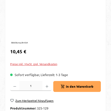
Abbildung ähnlich
Regulärer Preis:
10,45 €
Preise inkl. MwSt. zzgl. Versandkosten
Sofort verfügbar, Lieferzeit: 1-3 Tage
Produkt Anzahl: Gib den gewünschten Wert ein oder benutze die Schaltflächen um d
In den Warenkorb
Zum Merkzettel hinzufügen
Produktnummer:
325-129