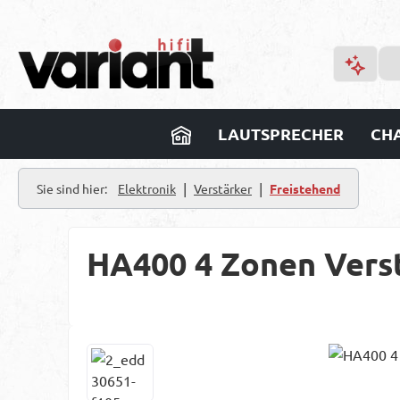
m Hauptinhalt springen
Zur Suche springen
Zur Hauptnavigation springen
LAUTSPRECHER
CHA
|
|
Sie sind hier:
Elektronik
Verstärker
Freistehend
HA400 4 Zonen Vers
Bildergalerie überspringen