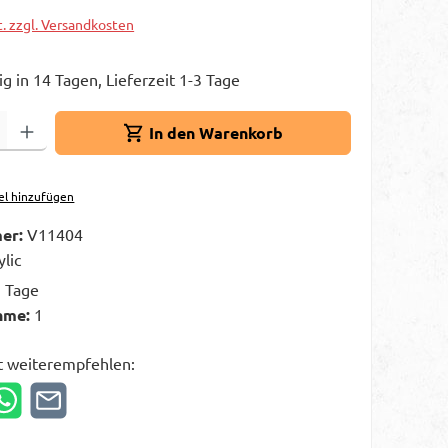
t. zzgl. Versandkosten
g in 14 Tagen, Lieferzeit 1-3 Tage
Gib den gewünschten Wert ein oder benutze die Schaltflächen um die A
In den Warenkorb
el hinzufügen
er:
V11404
ylic
3 Tage
hme:
1
t weiterempfehlen: