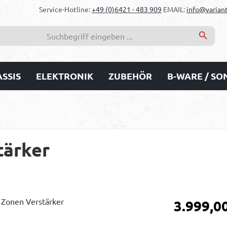
Service-Hotline:
+49 (0)6421 - 483 909
EMAIL:
info@variant
SSIS
ELEKTRONIK
ZUBEHÖR
B-WARE / S
tärker
Regulärer Prei
3.999,0