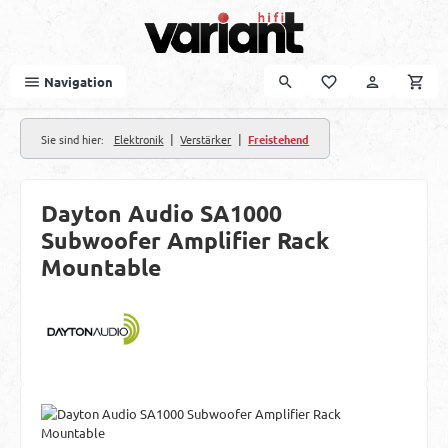
Zum Hauptinhalt springen
Navigation
|
|
Sie sind hier:
Elektronik
Verstärker
Freistehend
Dayton Audio SA1000
Subwoofer Amplifier Rack
Mountable
Bildergalerie überspringen