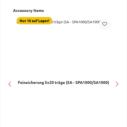
Produktgalerie überspringen
Accessory Items
Nur 10 auf Lager!
Feinsicherung 5x20 träge (5A - SPA1000/SA1000)