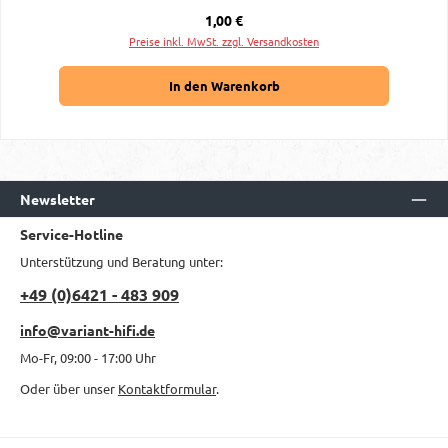
Regulärer Preis:
1,00 €
Preise inkl. MwSt. zzgl. Versandkosten
In den Warenkorb
Newsletter
Service-Hotline
Unterstützung und Beratung unter:
+49 (0)6421 - 483 909
info@variant-hifi.de
Mo-Fr, 09:00 - 17:00 Uhr
Oder über unser
Kontaktformular
.