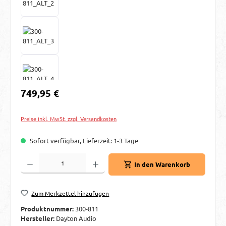
Regulärer Preis:
749,95 €
Preise inkl. MwSt. zzgl. Versandkosten
Sofort verfügbar, Lieferzeit: 1-3 Tage
Produkt Anzahl: Gib den gewünschten Wert ein oder benutze die Schaltflächen um d
In den Warenkorb
Zum Merkzettel hinzufügen
Produktnummer:
300-811
Hersteller:
Dayton Audio