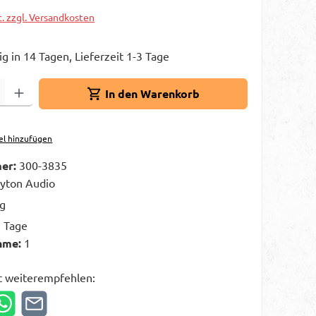
t. zzgl. Versandkosten
g in 14 Tagen, Lieferzeit 1-3 Tage
Gib den gewünschten Wert ein oder benutze die Schaltflächen um die A
In den Warenkorb
el hinzufügen
er:
300-3835
yton Audio
kg
3 Tage
hme:
1
t weiterempfehlen: