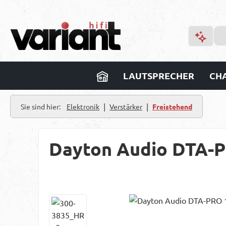
m Hauptinhalt springen
Zur Suche springen
Zur Hauptnavigation springen
LAUTSPRECHER
CHA
|
|
Sie sind hier:
Elektronik
Verstärker
Freistehend
Dayton Audio DTA-P
Bildergalerie überspringen