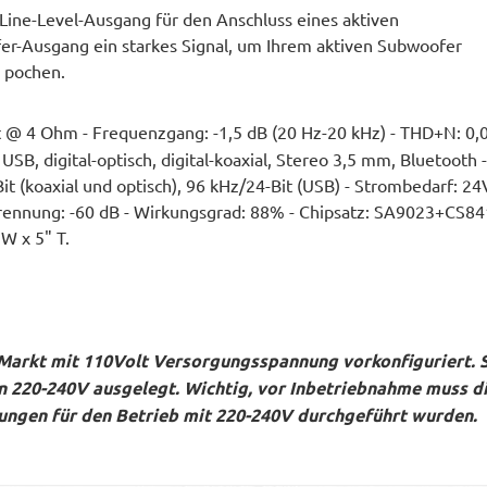
Line-Level-Ausgang für den Anschluss eines aktiven
er-Ausgang ein starkes Signal, um Ihrem aktiven Subwoofer
u pochen.
att @ 4 Ohm - Frequenzgang: -1,5 dB (20 Hz-20 kHz) - THD+N: 
 USB, digital-optisch, digital-koaxial, Stereo 3,5 mm, Bluetoot
it (koaxial und optisch), 96 kHz/24-Bit (USB) - Strombedarf: 2
altrennung: -60 dB - Wirkungsgrad: 88% - Chipsatz: SA9023
W x 5" T.
Markt mit 110Volt Versorgungsspannung vorkonfiguriert. Si
en 220-240V ausgelegt. Wichtig, vor Inbetriebnahme muss 
ungen für den Betrieb mit 220-240V durchgeführt wurden.