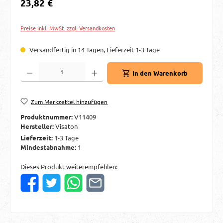
Regulärer Preis:
23,82 €
Preise inkl. MwSt. zzgl. Versandkosten
Versandfertig in 14 Tagen, Lieferzeit 1-3 Tage
Produkt Anzahl: Gib den gewünschten Wert ein oder benutze die Schaltflächen um d
In den Warenkorb
Zum Merkzettel hinzufügen
Produktnummer:
V11409
Hersteller:
Visaton
Lieferzeit:
1-3 Tage
Mindestabnahme:
1
Dieses Produkt weiterempfehlen: