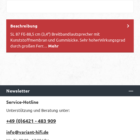
Beschreibung
SL 87 FE-88,5 cm (3,4“) Breitbandlautsprecher mit
Kunststoffmembran und Gummisicke. Sehr hoherWirkungsgrad
durch großen Ferr…
Mehr
Newsletter
Service-Hotline
Unterstützung und Beratung unter:
+49 (0)6421 - 483 909
info@variant-hifi.de