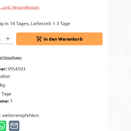
t. zzgl. Versandkosten
g in 14 Tagen, Lieferzeit 1-3 Tage
Gib den gewünschten Wert ein oder benutze die Schaltflächen um die A
In den Warenkorb
el hinzufügen
er:
VIS4503
saton
 kg
3 Tage
hme:
1
t weiterempfehlen: