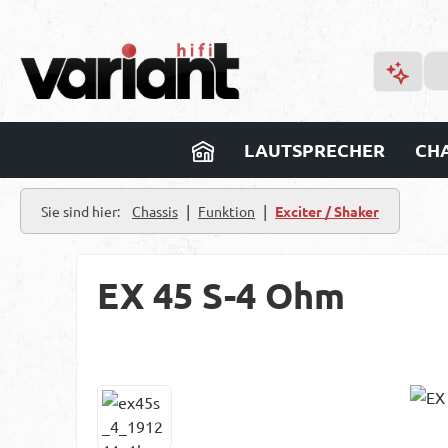
m Hauptinhalt springen
Zur Suche springen
Zur Hauptnavigation springen
LAUTSPRECHER
CHA
|
|
Sie sind hier:
Chassis
Funktion
Exciter / Shaker
EX 45 S-4 Ohm
Bildergalerie überspringen