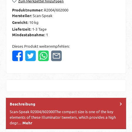
Zum Merkzettel hinzufügen
Produktnummer:
R2004/602000
Hersteller:
Scan-Speak
Gewicht:
10 kg
Lieferzeit:
1-3 Tage
Mindestabnahme:
1
Dieses Produkt weiterempfehlen:
Beschreibung
Scan-Speak R2004/602000The compact size is one of the key
elements of these Illuminator tweeters, which provides a high
degr…
Mehr