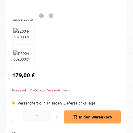
Abbildung ähnlich
Regulärer Preis:
179,00 €
Preise inkl. MwSt. zzgl. Versandkosten
Versandfertig in 14 Tagen, Lieferzeit 1-3 Tage
Produkt Anzahl: Gib den gewünschten Wert ein oder benutze die Schaltflächen um d
In den Warenkorb