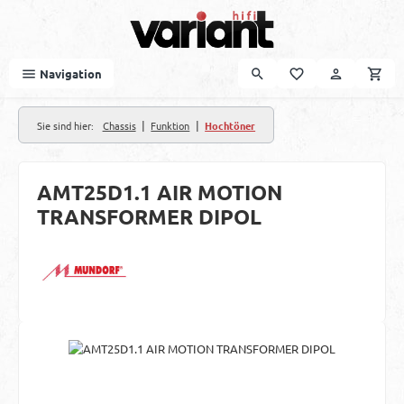
Zum Hauptinhalt springen
Navigation
|
|
Sie sind hier:
Chassis
Funktion
Hochtöner
AMT25D1.1 AIR MOTION
TRANSFORMER DIPOL
Bildergalerie überspringen