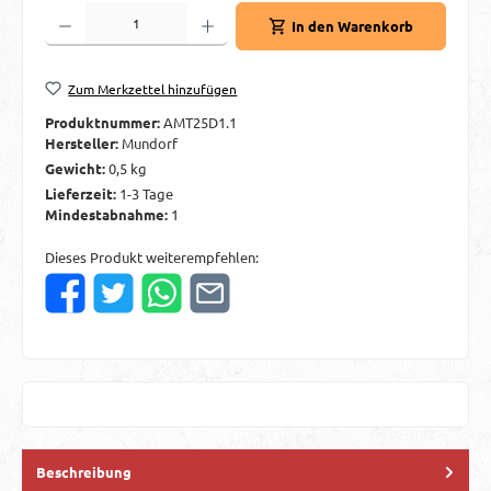
Produkt Anzahl: Gib den gewünschten Wert ein oder benutze die Schaltflächen um d
In den Warenkorb
Zum Merkzettel hinzufügen
Produktnummer:
AMT25D1.1
Hersteller:
Mundorf
Gewicht:
0,5 kg
Lieferzeit:
1-3 Tage
Mindestabnahme:
1
Dieses Produkt weiterempfehlen:
Beschreibung