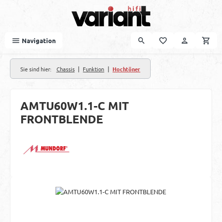
Zum Hauptinhalt springen
Navigation
|
|
Sie sind hier:
Chassis
Funktion
Hochtöner
AMTU60W1.1-C MIT
FRONTBLENDE
Bildergalerie überspringen