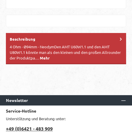
Beschreibung
4 Ohm · Ø94mm · NeodymDen AMT U60W1.1 und den AMT
U80W1.1 könnte man als den kleinen und den großen Allrounder
der Produktpa…
Mehr
Newsletter
Service-Hotline
Unterstützung und Beratung unter:
+49 (0)6421 - 483 909