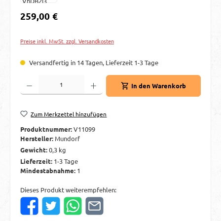
Regulärer Preis:
259,00 €
Preise inkl. MwSt. zzgl. Versandkosten
Versandfertig in 14 Tagen, Lieferzeit 1-3 Tage
Produkt Anzahl: Gib den gewünschten Wert ein oder benutze die Schaltflächen um d
In den Warenkorb
Zum Merkzettel hinzufügen
Produktnummer:
V11099
Hersteller:
Mundorf
Gewicht:
0,3 kg
Lieferzeit:
1-3 Tage
Mindestabnahme:
1
Dieses Produkt weiterempfehlen: