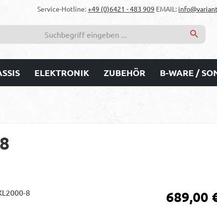
Service-Hotline:
+49 (0)6421 - 483 909
EMAIL:
info@variant
SSIS
ELEKTRONIK
ZUBEHÖR
B-WARE / S
-8
Regulärer Prei
689,00 