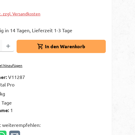
t. zzgl. Versandkosten
g in 14 Tagen, Lieferzeit 1-3 Tage
Gib den gewünschten Wert ein oder benutze die Schaltflächen um die A
In den Warenkorb
el hinzufügen
er:
V11287
ital Pro
 kg
3 Tage
hme:
1
t weiterempfehlen: