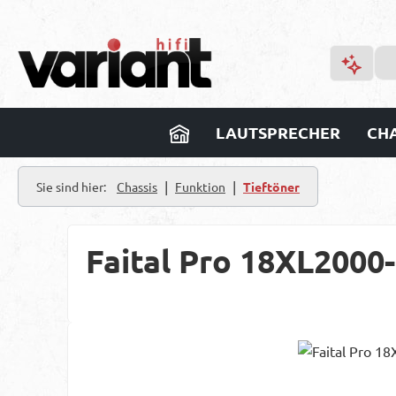
m Hauptinhalt springen
Zur Suche springen
Zur Hauptnavigation springen
LAUTSPRECHER
CHA
|
|
Sie sind hier:
Chassis
Funktion
Tieftöner
Faital Pro 18XL2000
Bildergalerie überspringen