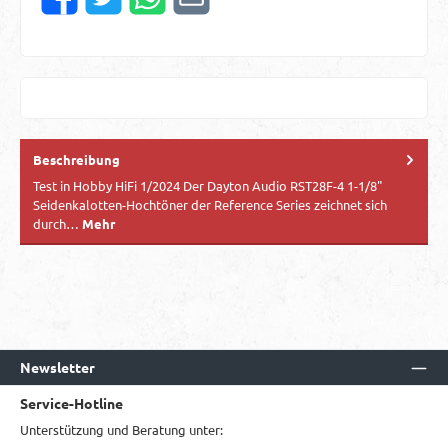
Beschreibung
Test in Hobby HiFi 1/2024 Der Dayton Audio RST28F-4 1-1/8"
Seidenkalotten-Hochtöner der Reference Series zeichnet sich
durch…
Mehr
Newsletter
Service-Hotline
Unterstützung und Beratung unter: