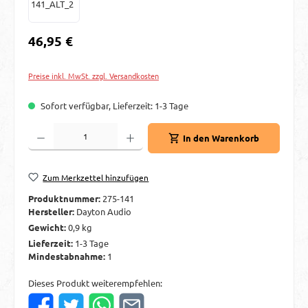
Regulärer Preis:
46,95 €
Preise inkl. MwSt. zzgl. Versandkosten
Sofort verfügbar, Lieferzeit: 1-3 Tage
Produkt Anzahl: Gib den gewünschten Wert ein oder benutze die Schaltflächen um d
In den Warenkorb
Zum Merkzettel hinzufügen
Produktnummer:
275-141
Hersteller:
Dayton Audio
Gewicht:
0,9 kg
Lieferzeit:
1-3 Tage
Mindestabnahme:
1
Dieses Produkt weiterempfehlen: