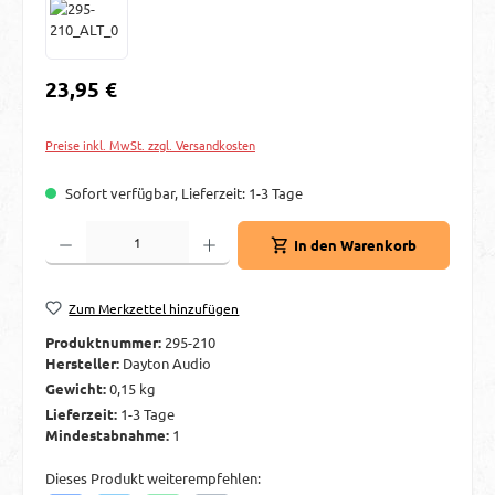
Regulärer Preis:
23,95 €
Preise inkl. MwSt. zzgl. Versandkosten
Sofort verfügbar, Lieferzeit: 1-3 Tage
Produkt Anzahl: Gib den gewünschten Wert ein oder benutze die Schaltflächen um d
In den Warenkorb
Zum Merkzettel hinzufügen
Produktnummer:
295-210
Hersteller:
Dayton Audio
Gewicht:
0,15 kg
Lieferzeit:
1-3 Tage
Mindestabnahme:
1
Dieses Produkt weiterempfehlen: