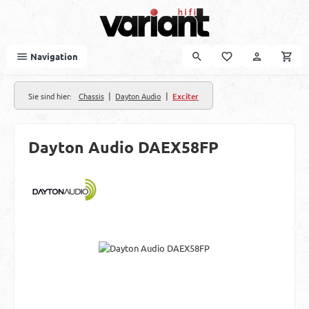
Zum Hauptinhalt springen
Navigation
|
|
Sie sind hier:
Chassis
Dayton Audio
Exciter
Dayton Audio DAEX58FP
Bildergalerie überspringen