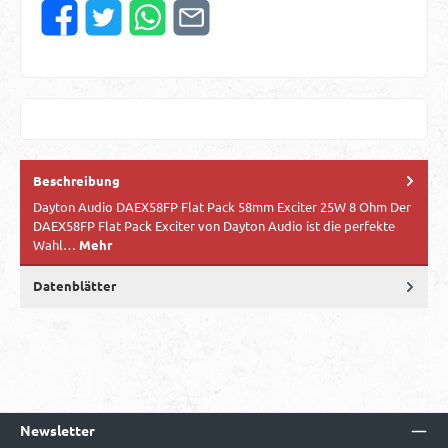
Beschreibung
Dayton Audio DAEX58FP Flat Pack 58mm Exciter 25W 8 Ohm Der
DAEX58FP Flat Pack Exciter von Dayton Audio ist die perfekte
Wahl…
Mehr
Datenblätter
Newsletter