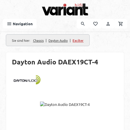
Zum Hauptinhalt springen
Navigation
|
|
Sie sind hier:
Chassis
Dayton Audio
Exciter
Dayton Audio DAEX19CT-4
Bildergalerie überspringen