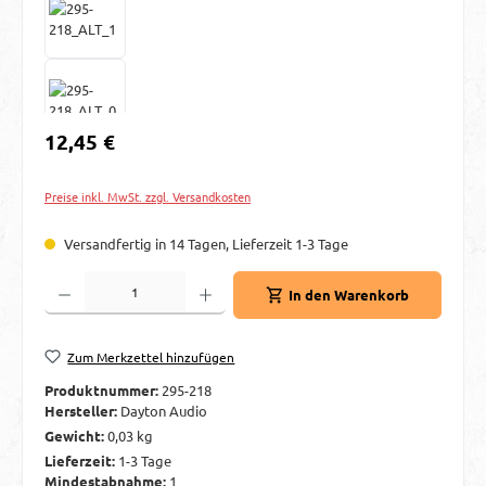
Regulärer Preis:
12,45 €
Preise inkl. MwSt. zzgl. Versandkosten
Versandfertig in 14 Tagen, Lieferzeit 1-3 Tage
Produkt Anzahl: Gib den gewünschten Wert ein oder benutze die Schaltflächen um d
In den Warenkorb
Zum Merkzettel hinzufügen
Produktnummer:
295-218
Hersteller:
Dayton Audio
Gewicht:
0,03 kg
Lieferzeit:
1-3 Tage
Mindestabnahme:
1