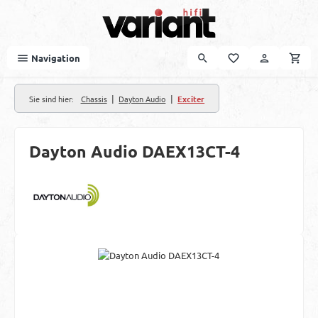
Zum Hauptinhalt springen
Navigation
|
|
Sie sind hier:
Chassis
Dayton Audio
Exciter
Dayton Audio DAEX13CT-4
Bildergalerie überspringen