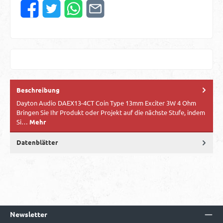
Beschreibung
Dayton Audio DAEX13-4CT Coin Type 13mm Exciter 3W 4 Ohm
Bringen Sie Ihr Produkt oder Projekt auf die nächste Stufe, indem
Si…
Mehr
Datenblätter
Newsletter