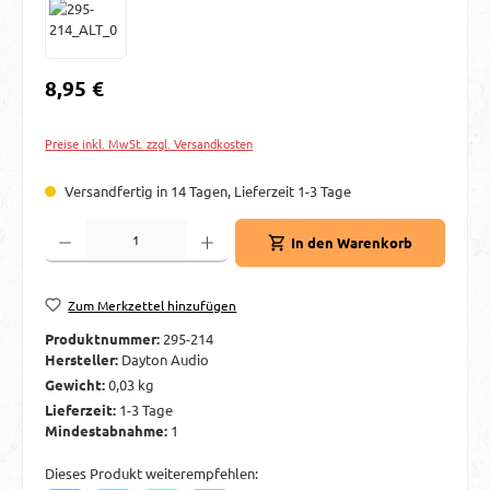
Regulärer Preis:
8,95 €
Preise inkl. MwSt. zzgl. Versandkosten
Versandfertig in 14 Tagen, Lieferzeit 1-3 Tage
Produkt Anzahl: Gib den gewünschten Wert ein oder benutze die Schaltflächen um d
In den Warenkorb
Zum Merkzettel hinzufügen
Produktnummer:
295-214
Hersteller:
Dayton Audio
Gewicht:
0,03 kg
Lieferzeit:
1-3 Tage
Mindestabnahme:
1
Dieses Produkt weiterempfehlen: