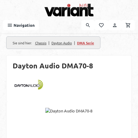
Zum Hauptinhalt springen
Navigation
|
|
Sie sind hier:
Chassis
Dayton Audio
DMA Serie
Dayton Audio DMA70-8
Bildergalerie überspringen