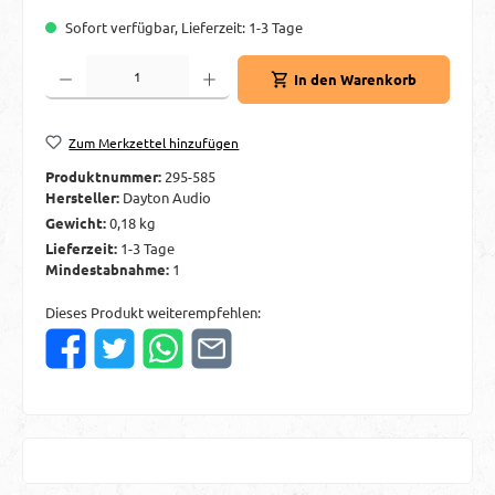
Sofort verfügbar, Lieferzeit: 1-3 Tage
Produkt Anzahl: Gib den gewünschten Wert ein oder benutze die Schaltflächen um d
In den Warenkorb
Zum Merkzettel hinzufügen
Produktnummer:
295-585
Hersteller:
Dayton Audio
Gewicht:
0,18 kg
Lieferzeit:
1-3 Tage
Mindestabnahme:
1
Dieses Produkt weiterempfehlen: