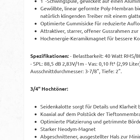
1"-Schwingspule, gewickelt auf einen Alumin
Gewölbte, linear geformte Poly-Membran bie
natürlich klingenden Treiber mit einem gla
Optimierte Gummisicke für reduzierte Auflo
Attraktiver, starrer, offener Gussrahmen z
Hochenergie-Keramikmagnet für bessere Ko
Spezifikationen:
- Belastbarkeit: 40 Watt RMS/80
- SPL: 88,5 dB 2,83V/1m - Vas: 0,10 ft³ (2,99 Lit
Ausschnittdurchmesser: 3-7/8", Tiefe: 2".
3/4" Hochtöner:
Seidenkalotte sorgt für Details und Klarhei
Koaxial auf dem Polstück der Tieftonmembr
Optimierte Platzierung und getrimmte Börd
Starker Neodym-Magnet
Abgeschnittener, ausgestellter Hals zur Mi