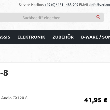
Service-Hotline:
+49 (0)6421 - 483 909
EMAIL:
info@variant
SSIS
ELEKTRONIK
ZUBEHÖR
B-WARE / S
-8
Regulärer Prei
41,95 €