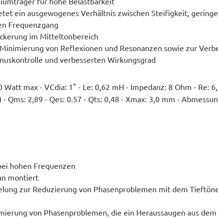
iumträger für hohe Belastbarkeit
tet ein ausgewogenes Verhältnis zwischen Steifigkeit, gering
tten Frequenzgang
ckerung im Mitteltonbereich
ur Minimierung von Reflexionen und Resonanzen sowie zur Verb
nuskontrolle und verbesserten Wirkungsgrad
 Watt max - VCdia: 1" - Le: 0,62 mH - Impedanz: 8 Ohm - Re: 6
er) - Qms: 2,89 - Qes: 0.57 - Qts: 0,48 - Xmax: 3,0 mm - Abmes
t bei hohen Frequenzen
an montiert
elung zur Reduzierung von Phasenproblemen mit dem Tieftön
nimierung von Phasenproblemen, die ein Heraussaugen aus dem