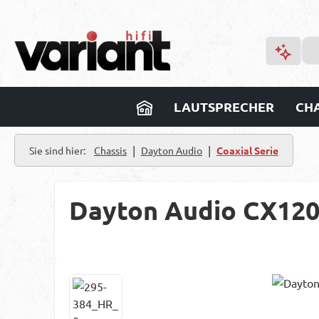
m Hauptinhalt springen
Zur Suche springen
Zur Hauptnavigation springen
LAUTSPRECHER
CHA
|
|
Sie sind hier:
Chassis
Dayton Audio
Coaxial Serie
Dayton Audio CX120
Bildergalerie überspringen