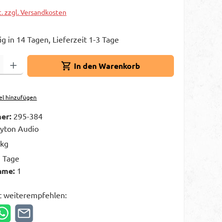
t. zzgl. Versandkosten
g in 14 Tagen, Lieferzeit 1-3 Tage
Gib den gewünschten Wert ein oder benutze die Schaltflächen um die A
In den Warenkorb
el hinzufügen
er:
295-384
yton Audio
 kg
3 Tage
hme:
1
t weiterempfehlen: