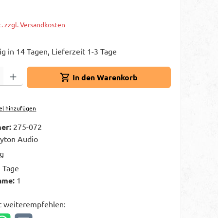
t. zzgl. Versandkosten
g in 14 Tagen, Lieferzeit 1-3 Tage
Gib den gewünschten Wert ein oder benutze die Schaltflächen um die A
In den Warenkorb
el hinzufügen
er:
275-072
yton Audio
kg
3 Tage
hme:
1
t weiterempfehlen: