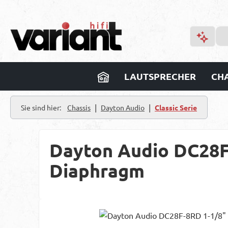
m Hauptinhalt springen
Zur Suche springen
Zur Hauptnavigation springen
LAUTSPRECHER
CHA
|
|
Sie sind hier:
Chassis
Dayton Audio
Classic Serie
Dayton Audio DC28F
Diaphragm
Bildergalerie überspringen