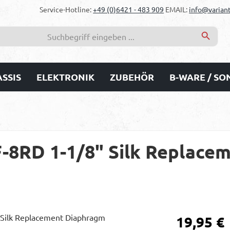
Service-Hotline:
+49 (0)6421 - 483 909
EMAIL:
info@variant
SSIS
ELEKTRONIK
ZUBEHÖR
B-WARE / S
-8RD 1-1/8" Silk Replace
Regulärer Prei
19,95 €