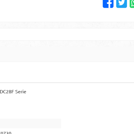
 DC28F Serie
70730