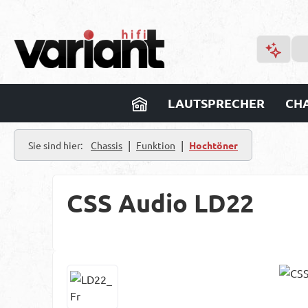
m Hauptinhalt springen
Zur Suche springen
Zur Hauptnavigation springen
LAUTSPRECHER
CHA
|
|
Sie sind hier:
Chassis
Funktion
Hochtöner
CSS Audio LD22
Bildergalerie überspringen