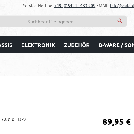
Service-Hotline:
+49 (0)6421 - 483 909
EMAIL:
info@variant
SSIS
ELEKTRONIK
ZUBEHÖR
B-WARE / S
Regulärer Prei
89,95 €