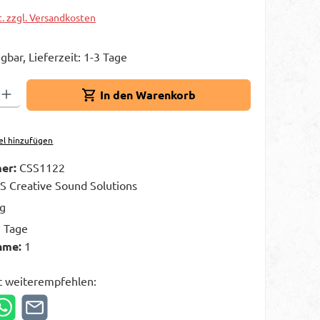
t. zzgl. Versandkosten
gbar, Lieferzeit: 1-3 Tage
Gib den gewünschten Wert ein oder benutze die Schaltflächen um die A
In den Warenkorb
el hinzufügen
er:
CSS1122
S Creative Sound Solutions
kg
3 Tage
hme:
1
t weiterempfehlen: