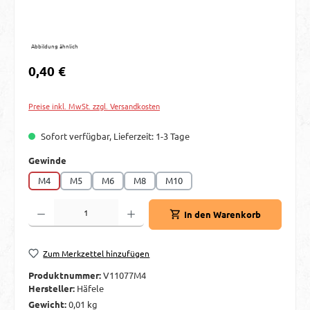
Abbildung ähnlich
Regulärer Preis:
0,40 €
Preise inkl. MwSt. zzgl. Versandkosten
Sofort verfügbar, Lieferzeit: 1-3 Tage
auswählen
Gewinde
M4
M5
M6
M8
M10
Produkt Anzahl: Gib den gewünschten Wert ein oder benutze die Schaltflächen um d
In den Warenkorb
Zum Merkzettel hinzufügen
Produktnummer:
V11077M4
Hersteller:
Häfele
Gewicht:
0,01 kg