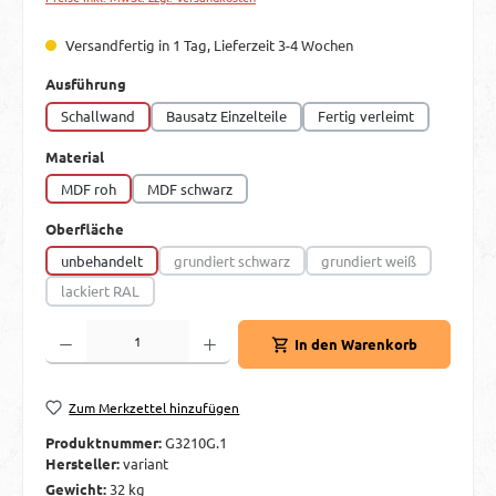
Versandfertig in 1 Tag, Lieferzeit 3-4 Wochen
auswählen
Ausführung
Schallwand
Bausatz Einzelteile
Fertig verleimt
auswählen
Material
MDF roh
MDF schwarz
auswählen
Oberfläche
unbehandelt
grundiert schwarz
grundiert weiß
(Diese Option ist zurzeit nicht verfügbar.)
(Diese Option ist zurzei
lackiert RAL
(Diese Option ist zurzeit nicht verfügbar.)
Produkt Anzahl: Gib den gewünschten Wert ein oder benutze die Schaltflächen um d
In den Warenkorb
Zum Merkzettel hinzufügen
Produktnummer:
G3210G.1
Hersteller:
variant
Gewicht:
32 kg