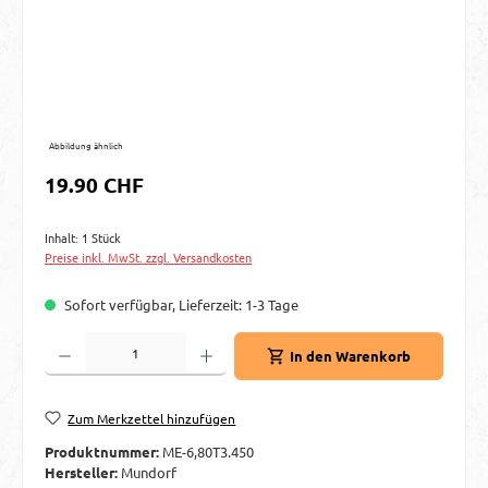
Abbildung ähnlich
Regulärer Preis:
19.90 CHF
Inhalt:
1 Stück
Preise inkl. MwSt. zzgl. Versandkosten
Sofort verfügbar, Lieferzeit: 1-3 Tage
Produkt Anzahl: Gib den gewünschten Wert ein oder benutze die Schaltflächen um d
In den Warenkorb
Zum Merkzettel hinzufügen
Produktnummer:
ME-6,80T3.450
Hersteller:
Mundorf