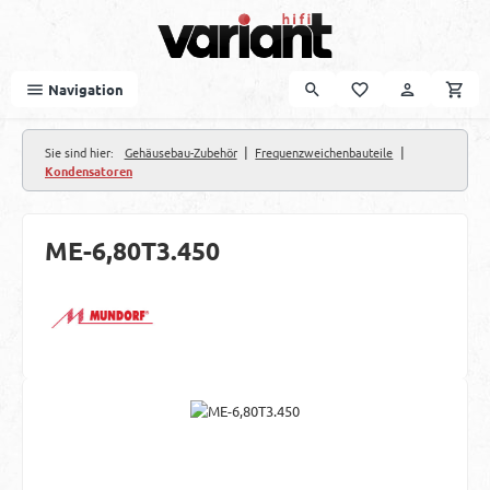
Zum Hauptinhalt springen
Navigation
|
|
Sie sind hier:
Gehäusebau-Zubehör
Frequenzweichenbauteile
Kondensatoren
ME-6,80T3.450
Bildergalerie überspringen