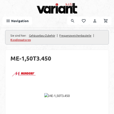
Zum Hauptinhalt springen
Navigation
|
|
Sie sind hier:
Gehäusebau-Zubehör
Frequenzweichenbauteile
Kondensatoren
ME-1,50T3.450
Bildergalerie überspringen