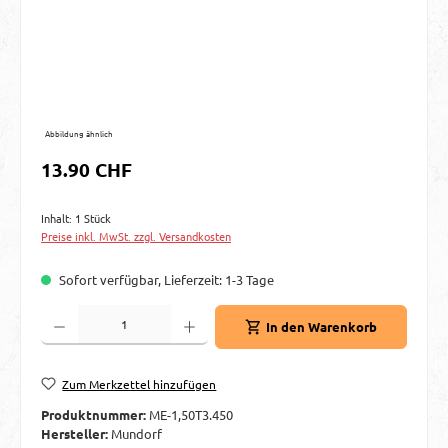
Abbildung ähnlich
Regulärer Preis:
13.90 CHF
Inhalt:
1 Stück
Preise inkl. MwSt. zzgl. Versandkosten
Sofort verfügbar, Lieferzeit: 1-3 Tage
Produkt Anzahl: Gib den gewünschten Wert ein oder benutze die Schaltflächen um d
In den Warenkorb
Zum Merkzettel hinzufügen
Produktnummer:
ME-1,50T3.450
Hersteller:
Mundorf