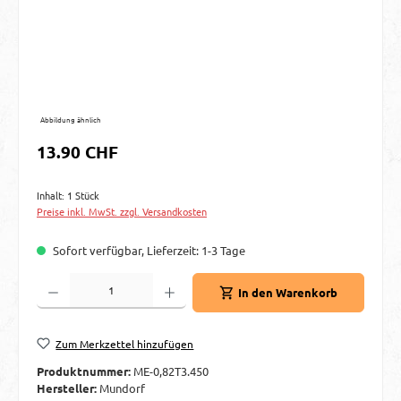
Abbildung ähnlich
Regulärer Preis:
13.90 CHF
Inhalt:
1 Stück
Preise inkl. MwSt. zzgl. Versandkosten
Sofort verfügbar, Lieferzeit: 1-3 Tage
Produkt Anzahl: Gib den gewünschten Wert ein oder benutze die Schaltflächen um d
In den Warenkorb
Zum Merkzettel hinzufügen
Produktnummer:
ME-0,82T3.450
Hersteller:
Mundorf