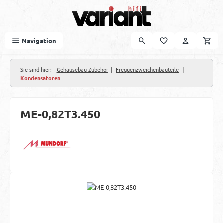
Zum Hauptinhalt springen
Navigation
|
|
Sie sind hier:
Gehäusebau-Zubehör
Frequenzweichenbauteile
Kondensatoren
ME-0,82T3.450
Bildergalerie überspringen