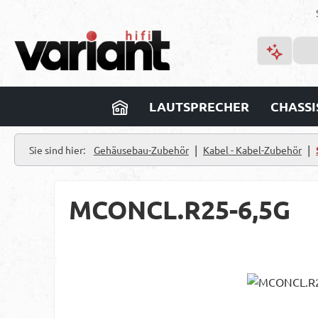
m Hauptinhalt springen
Zur Suche springen
Zur Hauptnavigation springen
LAUTSPRECHER
CHASSI
|
|
Sie sind hier:
Gehäusebau-Zubehör
Kabel - Kabel-Zubehör
MCONCL.R25-6,5G
Bildergalerie überspringen