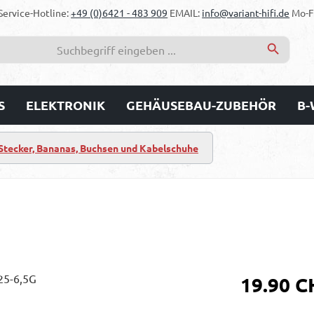
Service-Hotline:
+49 (0)6421 - 483 909
EMAIL:
info@variant-hifi.de
Mo-Fr
S
ELEKTRONIK
GEHÄUSEBAU-ZUBEHÖR
B-
Stecker, Bananas, Buchsen und Kabelschuhe
Regulärer Prei
19.90 C