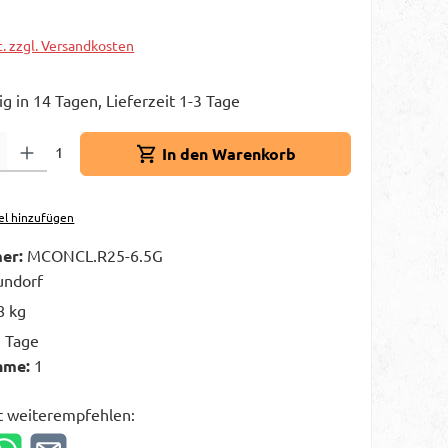
t. zzgl. Versandkosten
g in 14 Tagen, Lieferzeit 1-3 Tage
Gib den gewünschten Wert ein oder benutze die Schaltflächen um die A
1
In den Warenkorb
el hinzufügen
er:
MCONCL.R25-6.5G
ndorf
8 kg
3 Tage
hme:
1
t weiterempfehlen: