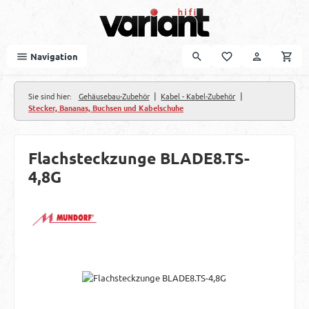
Zum Hauptinhalt springen
Navigation
|
|
Sie sind hier:
Gehäusebau-Zubehör
Kabel - Kabel-Zubehör
Stecker, Bananas, Buchsen und Kabelschuhe
Flachsteckzunge BLADE8.TS-
4,8G
Bildergalerie überspringen