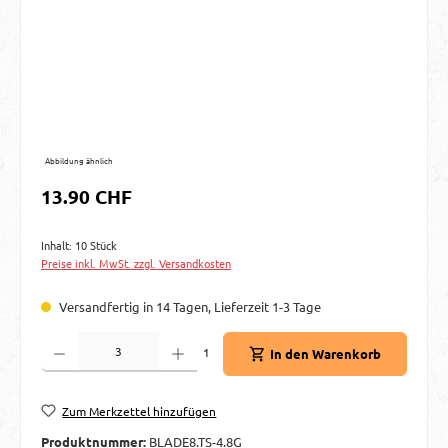
Abbildung ähnlich
Regulärer Preis:
13.90 CHF
Inhalt:
10 Stück
Preise inkl. MwSt. zzgl. Versandkosten
Versandfertig in 14 Tagen, Lieferzeit 1-3 Tage
Produkt Anzahl: Gib den gewünschten Wert ein oder benutze die Schaltflächen um d
1
In den Warenkorb
Zum Merkzettel hinzufügen
Produktnummer:
BLADE8.TS-4.8G