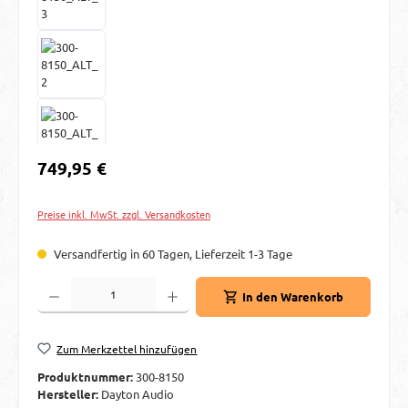
Regulärer Preis:
749,95 €
Preise inkl. MwSt. zzgl. Versandkosten
Versandfertig in 60 Tagen, Lieferzeit 1-3 Tage
Produkt Anzahl: Gib den gewünschten Wert ein oder benutze die Schaltflächen um d
In den Warenkorb
Zum Merkzettel hinzufügen
Produktnummer:
300-8150
Hersteller:
Dayton Audio