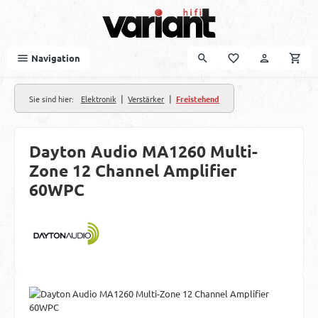
Zum Hauptinhalt springen
Navigation
|
|
Sie sind hier:
Elektronik
Verstärker
Freistehend
Dayton Audio MA1260 Multi-
Zone 12 Channel Amplifier
60WPC
Bildergalerie überspringen