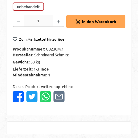
unbehandelt
Produkt Anzahl: Gib den gewünschten Wert ein oder benutze die Schaltflächen um d
In den Warenkorb
Zum Merkzettel hinzufügen
Produktnummer:
G3230M.1
Hersteller:
Schreinerei Schmitz
Gewicht:
33 kg
Lieferzeit:
1-3 Tage
Mindestabnahme:
1
Dieses Produkt weiterempfehlen: