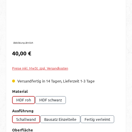
Abbildung ähnlich
Regulärer Preis:
40,00 €
Preise inkl. MwSt. zzgl. Versandkosten
Versandfertig in 14 Tagen, Lieferzeit 1-3 Tage
auswählen
Material
MDF roh
MDF schwarz
auswählen
Ausführung
Schallwand
Bausatz Einzelteile
Fertig verleimt
auswählen
Oberfläche