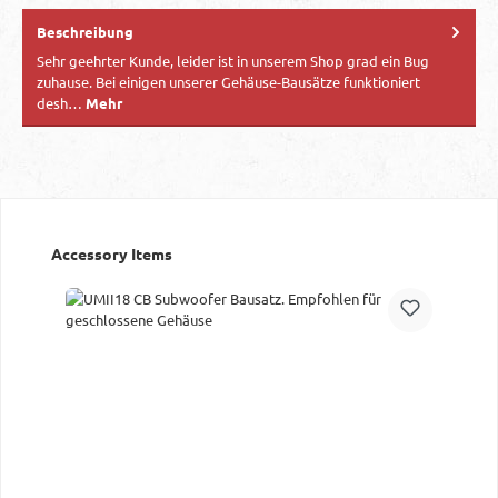
Beschreibung
Sehr geehrter Kunde, leider ist in unserem Shop grad ein Bug
zuhause. Bei einigen unserer Gehäuse-Bausätze funktioniert
desh…
Mehr
Produktgalerie überspringen
Accessory Items