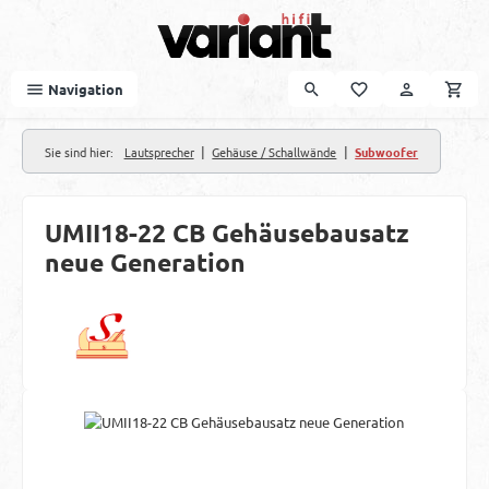
Zum Hauptinhalt springen
Navigation
|
|
Sie sind hier:
Lautsprecher
Gehäuse / Schallwände
Subwoofer
UMII18-22 CB Gehäusebausatz
neue Generation
Bildergalerie überspringen